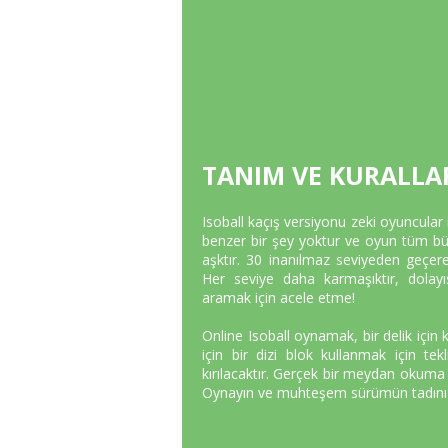
TANIM VE KURALLA
Isoball kaçış versiyonu zeki oyuncular 
benzer bir şey yoktur ve oyun tüm büy
aşktır. 30 inanılmaz seviyeden geçerek
Her seviye daha karmaşıktır, dolayıs
aramak için acele etme!
Online Isoball oynamak, bir delik için 
için bir dizi blok kullanmak için te
kırılacaktır. Gerçek bir meydan okuma i
Oynayın ve muhteşem sürümün tadını ç