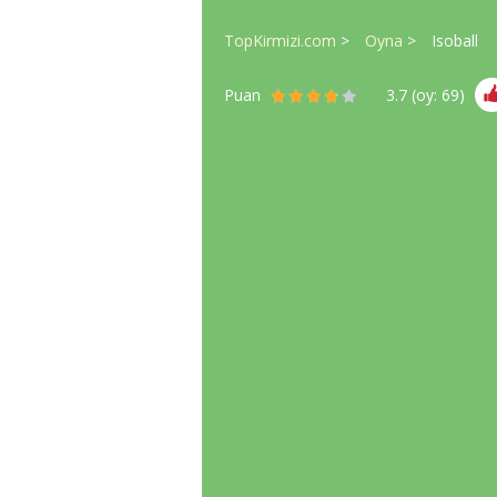
TopKirmizi.com
Oyna
Isoball
Puan
3.7
(oy:
69
)