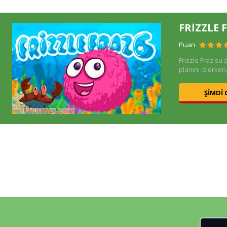
FRIZZLE 
Puan
Frizzle Fraz su 
planını izlerke
ŞIMDI