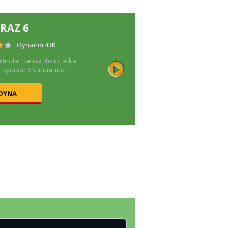
FRAZ 6
Oynandı 43K
altında! Harika deniz arka
n, oyunun 6 sürümünü ...
 OYNA