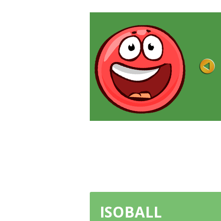
FRIZZLE FRAZ 5
Puan
Oynandı 43K
Frizzle Fraz favori karakterleri ile büyük
maceraların 30 seviyeleri tadını ...
ŞIMDI OYNA
ISOBALL