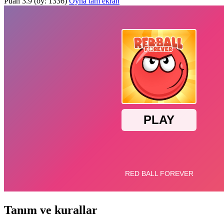
Puan
3.9
(oy:
1336
)
Oyna tam ekran
Tanım ve kurallar