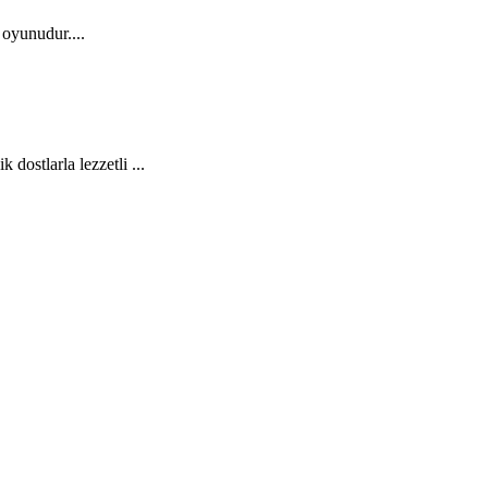
t oyunudur....
ostlarla lezzetli ...