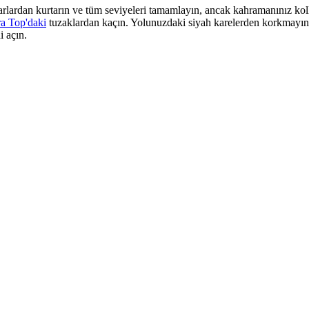
arlardan kurtarın ve tüm seviyeleri tamamlayın, ancak kahramanınız ko
a Top'daki
tuzaklardan kaçın. Yolunuzdaki siyah karelerden korkmayın 
i açın.