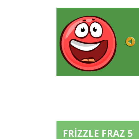
LABIRENT
Puan
Oynandı 29K
Düşmeden bir labirent üzerinde bir top
yuvarlayabilir miyim? 3D top labirent ...
ŞIMDI OYNA
FRIZZLE FRAZ 5