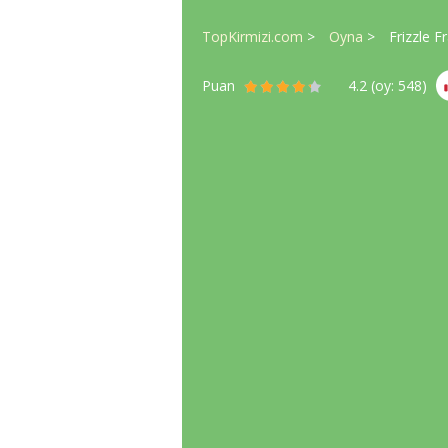
TopKirmizi.com
Oyna
Frizzle F
Puan
4.2
(oy:
548
)