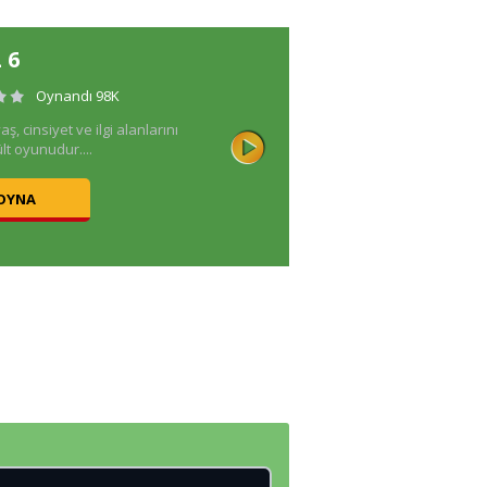
 6
Oynandı 98K
yaş, cinsiyet ve ilgi alanlarını
ült oyunudur....
 OYNA