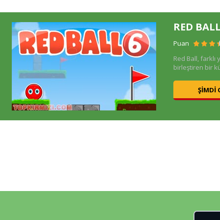
RED BALL
Puan
Red Ball, farklı 
birleştiren bir k
ŞIMDI