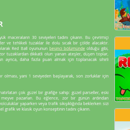
R
üyük maceraların 30 seviyeleri tadını çıkarın. Bu çevrimiçi
r ve tehlikeli tuzaklar ile dolu sıcak bir çölde alacaktır.
 olarak Red Ball oyununun
beşinci bölümünde
olduğu gibi,
zor tuzaklardan dikkatli olun: yanan ateşler, düşen toplar,
n ayrıca, daha fazla puan almak için toplanacak sihirli
r olması, yani 1 seviyeden başlayarak, son zorluklar için
atırlatan çok güzel bir grafiğe sahip: güzel parseller, eski
ve meyve pazarları. Bu eğlence, zor bir günün ardından
lculuklar yaparken veya trafik sıkışıklığında beklerken sizi
el grafik ve klasik oyun konseptinin tadını çıkarın.